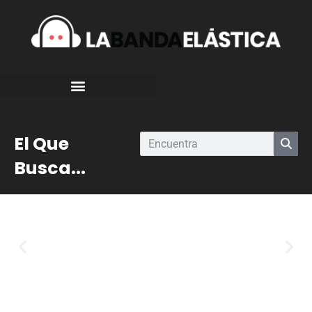
El Que
Busca...