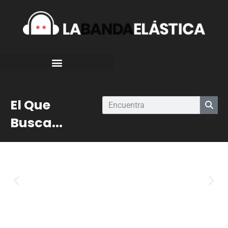
El Que
Busca...