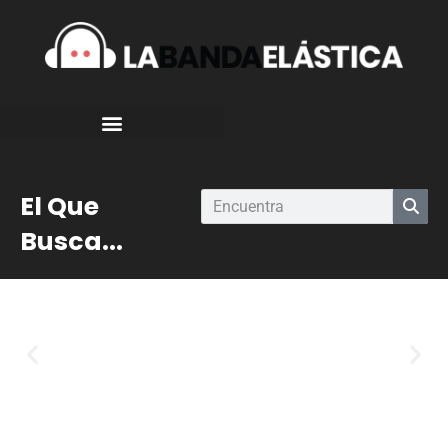
El Que
Busca...