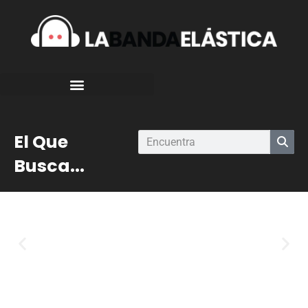
El Que
Busca...