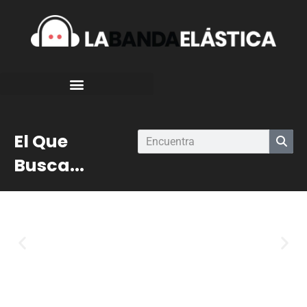
El Que
Busca...