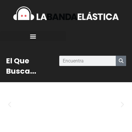
El Que
Busca...