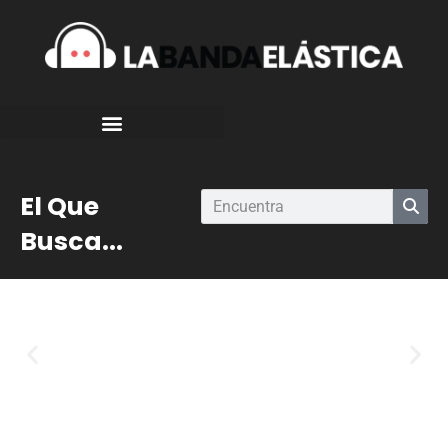
El Que
Busca...