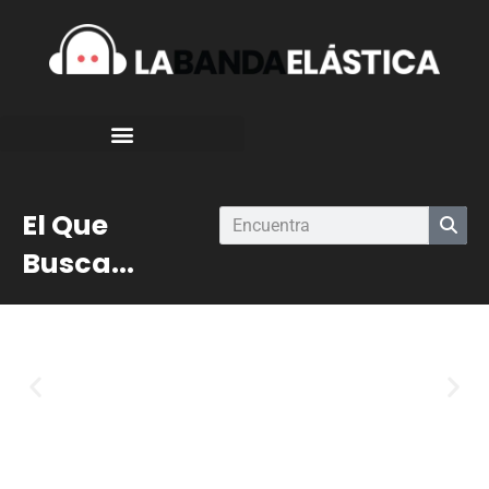
El Que
Busca...