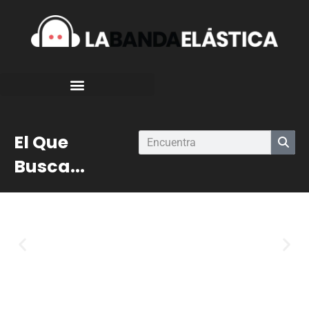
El Que
Busca...