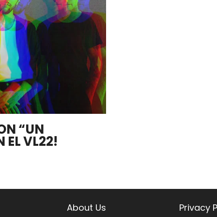
ON “UN
 EL VL22!
About Us
Privacy P