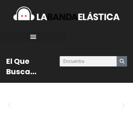
El Que
Busca...