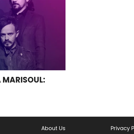
A MARISOUL:
About Us
Privacy P