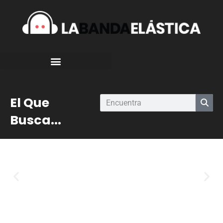
El Que
Busca...