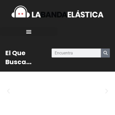
El Que
Busca...