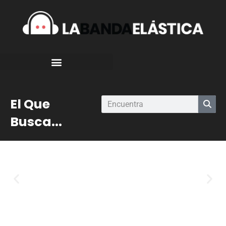
El Que
Busca...