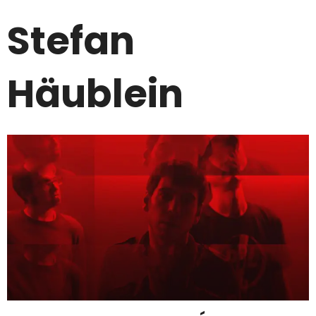
Stefan
Häublein