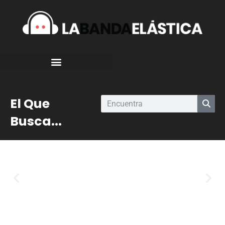
El Que
Busca...