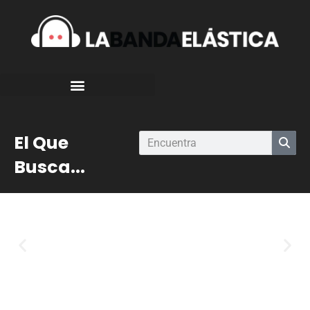
El Que
Busca...