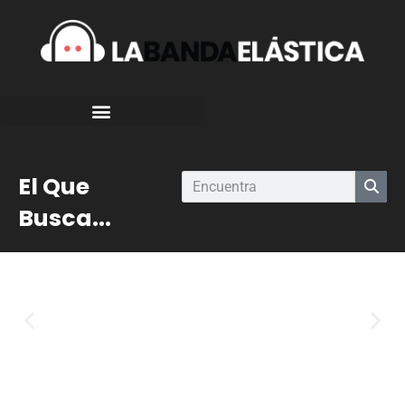
El Que
Busca...