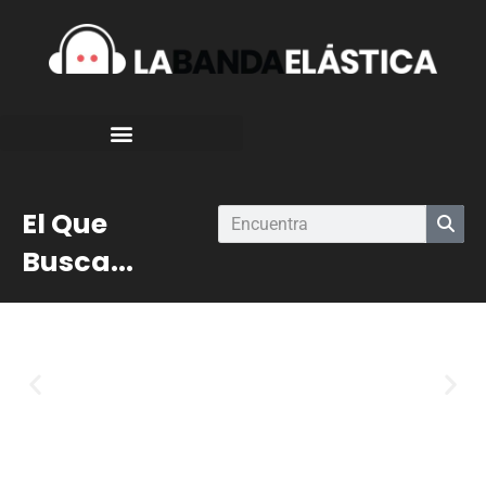
El Que
Busca...