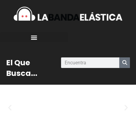
El Que
Busca...