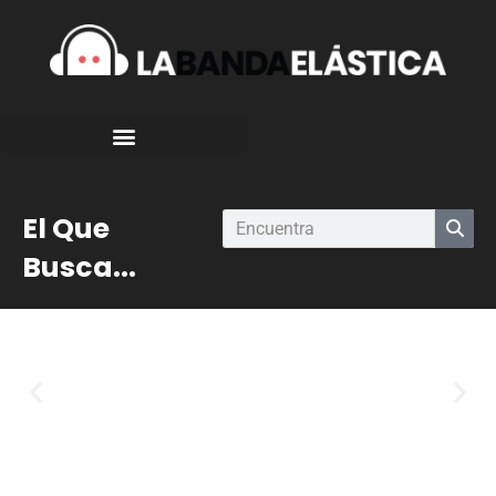
El Que
Busca...