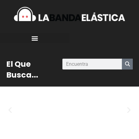
El Que
Busca...