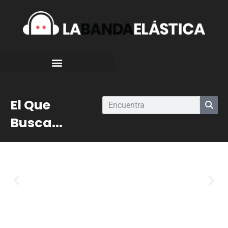
El Que
Busca...