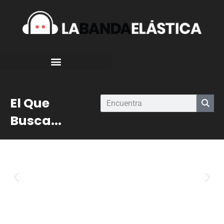
El Que
Busca...