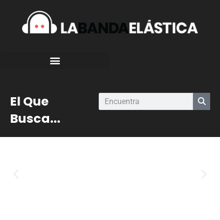
El Que
Busca...