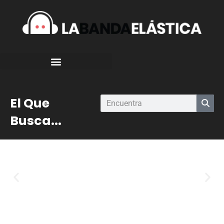
El Que
Busca...