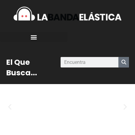
El Que
Busca...