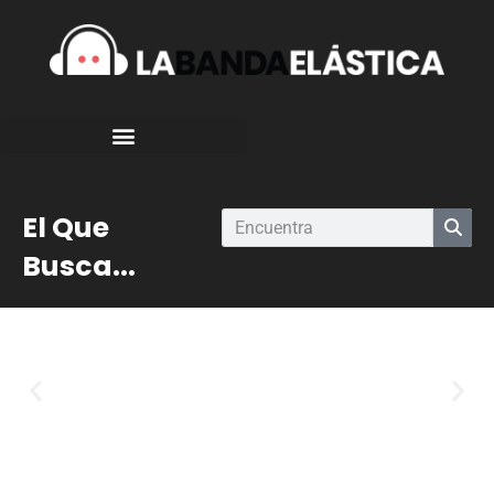
El Que
Busca...