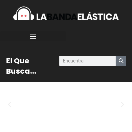
El Que
Busca...