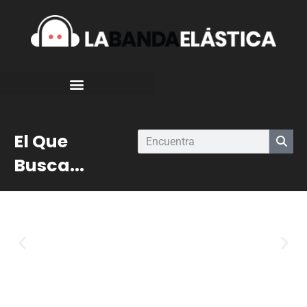
El Que
Busca...