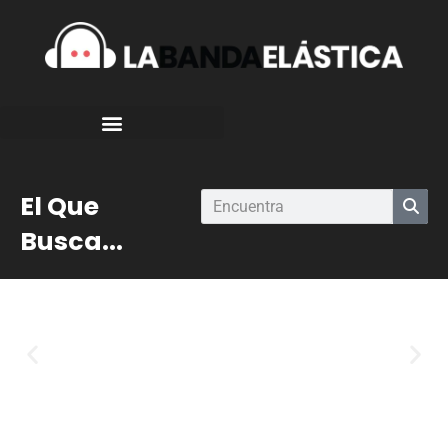
El Que
Busca...