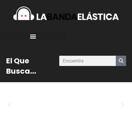
El Que
Busca...