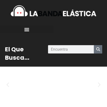
El Que
Busca...