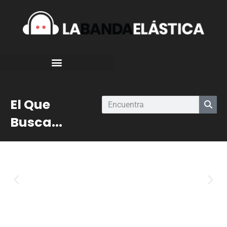
El Que
Busca...