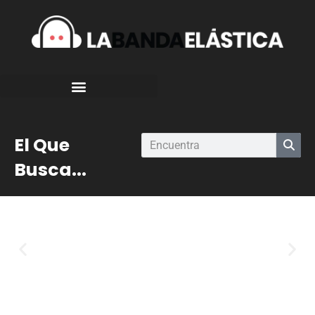
El Que
Busca...