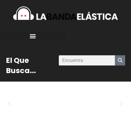
El Que
Busca...