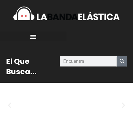
El Que
Busca...