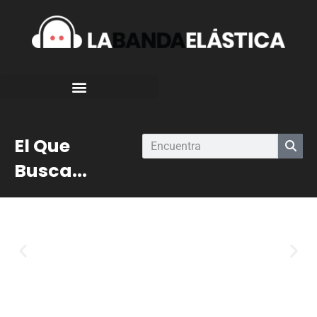
El Que
Busca...