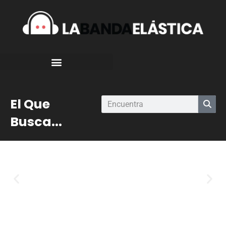
El Que
Busca...