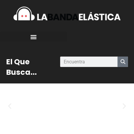
El Que
Busca...