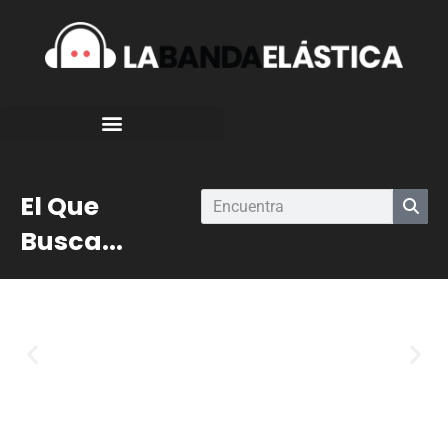
El Que
Busca...