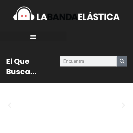
El Que
Busca...