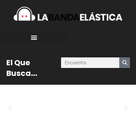
El Que
Busca...