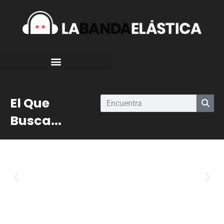
El Que
Busca...