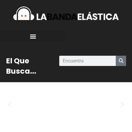
El Que
Busca...