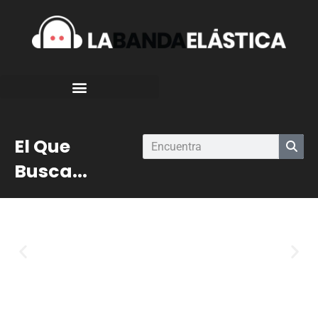
El Que
Busca...