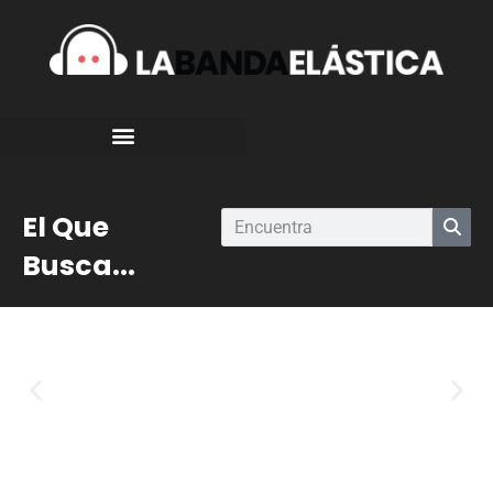
El Que
Busca...