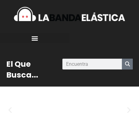
El Que
Busca...