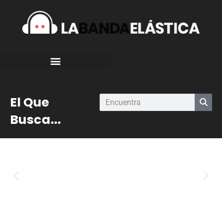
El Que
Busca...