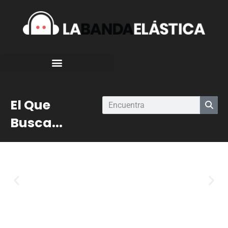
El Que
Busca...